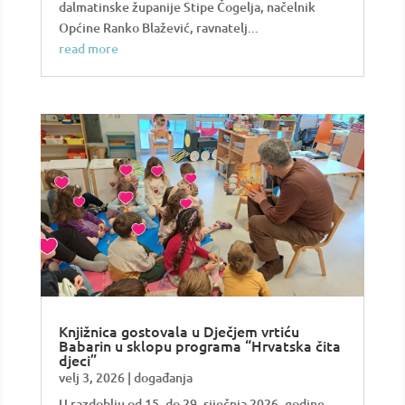
dalmatinske županije Stipe Čogelja, načelnik
Općine Ranko Blažević, ravnatelj...
read more
Knjižnica gostovala u Dječjem vrtiću
Babarin u sklopu programa “Hrvatska čita
djeci”
velj 3, 2026
|
događanja
U razdoblju od 15. do 29. siječnja 2026. godine