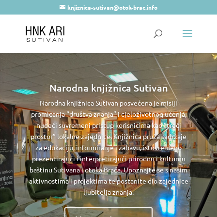
knjiznica-sutivan@otok-brac.info
Narodna knjižnica Sutivan
Narodna knjižnica Sutivan posvećena je misiji
promicanja “društva znanja” i cjeloživotnog učenja,
nudeći suvremeni pristup korisnicima kao “treći
prostor” lokalne zajednice. Knjižnica pruža sadržaje
za edukaciju, informiranje i zabavu, istovremeno
prezentirajući i interpretirajući prirodnu i kulturnu
baštinu Sutivana i otoka Brača. Upoznajte se s našim
aktivnostima i projektima te postanite dio zajednice
ljubitelja znanja.