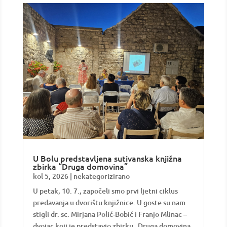
U Bolu predstavljena sutivanska knjižna
zbirka “Druga domovina”
kol 5, 2026
|
nekategorizirano
U petak, 10. 7., započeli smo prvi ljetni ciklus
predavanja u dvorištu knjižnice. U goste su nam
stigli dr. sc. Mirjana Polić-Bobić i Franjo Mlinac –
dvojac koji je predstavio zbirku „Druga domovina