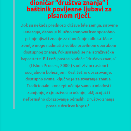
dioničar “društva znanja” i
baštinik povijesne ljubavi za
pisanom riječi.
Dok su nekada prednosti države bile zemlja, sirovine 
i energija, danas je ključno stanovništvo sposobno 
primjenjivati znanje za donošenje odluka. Male 
zemlje mogu nadmašiti velike pravilnom uporabom 
dostupnog znanja, fokusirajući se na istraživačke 
kapacitete. EU teži postati vodeće “društvo znanja” 
(Lisbon Process, 2000.) s održivim rastom i 
socijalnom kohezijom. Kvalitetno obrazovanje, 
dostupno svima, ključno je za stvaranje znanja. 
Tradicionalni koncept učenja samo u mladosti 
zamjenjuje cjeloživotno učenje, uključujući i 
neformalno obrazovanje odraslih. Društvo znanja 
postaje društvo koje uči.