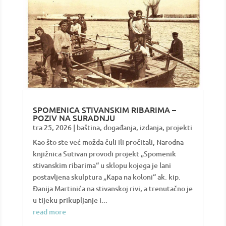
SPOMENICA STIVANSKIM RIBARIMA –
POZIV NA SURADNJU
tra 25, 2026
|
baština
,
događanja
,
izdanja
,
projekti
Kao što ste već možda čuli ili pročitali, Narodna
knjižnica Sutivan provodi projekt „Spomenik
stivanskim ribarima“ u sklopu kojega je lani
postavljena skulptura „Kapa na koloni“ ak. kip.
Đanija Martinića na stivanskoj rivi, a trenutačno je
u tijeku prikupljanje i...
read more