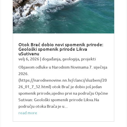
Otok Brač dobio novi spomenik prirode:
Geološki spomenik prirode Likva
uSutivanu
velj 6, 2026
|
događanja
,
geologija
,
projekti
Objavom odluke u Narodnim Novinama 7. siječnja
2026.
(https://narodnenovine.nn.hr/clanci/sluzbeni/20
26_01_7_52.html) otok Brač je dobio još jedan
spomenik prirode,ujedno prvi na području Općine
Sutivan: Geološki spomenik prirode Likva.Na
području otoka Brača je u...
read more