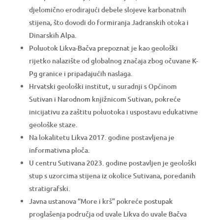
djelomično erodirajući debele slojeve karbonatnih
stijena, što dovodi do formiranja Jadranskih otoka i
Dinarskih Alpa.
Poluotok Likva-Bačva prepoznat je kao geološki
rijetko nalazište od globalnog značaja zbog očuvane K-
Pg granice i pripadajućih naslaga.
Hrvatski geološki institut, u suradnji s Općinom
Sutivan i Narodnom knjižnicom Sutivan, pokreće
inicijativu za zaštitu poluotoka i uspostavu edukativne
geološke staze.
Na lokalitetu Likva 2017. godine postavljena je
informativna ploča.
U centru Sutivana 2023. godine postavljen je geološki
stup s uzorcima stijena iz okolice Sutivana, poredanih
stratigrafski.
Javna ustanova “More i krš” pokreće postupak
proglašenja područja od uvale Likva do uvale Bačva