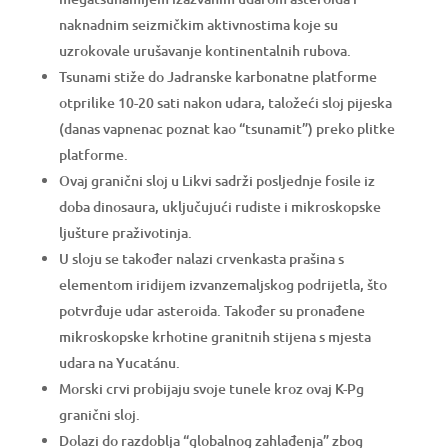
naknadnim seizmičkim aktivnostima koje su
uzrokovale urušavanje kontinentalnih rubova.
Tsunami stiže do Jadranske karbonatne platforme
otprilike 10-20 sati nakon udara, taložeći sloj pijeska
(danas vapnenac poznat kao “tsunamit”) preko plitke
platforme.
Ovaj granični sloj u Likvi sadrži posljednje fosile iz
doba dinosaura, uključujući rudiste i mikroskopske
ljušture praživotinja.
U sloju se također nalazi crvenkasta prašina s
elementom iridijem izvanzemaljskog podrijetla, što
potvrđuje udar asteroida. Također su pronađene
mikroskopske krhotine granitnih stijena s mjesta
udara na Yucatánu.
Morski crvi probijaju svoje tunele kroz ovaj K-Pg
granični sloj.
Dolazi do razdoblja “globalnog zahlađenja” zbog