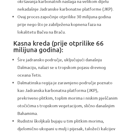
okršavanja karbonatnih naslaga na velikom dijelu
nekadašnje Jadranske karbonatne platforme (JKP).
Ovaj proces započinje otprilike 30 milijuna godina
prije nego što je zabilježena kopnena faza na
lokalitetu Bačva na Braču.
Kasna kreda (prije otprilike 66
milijuna godina):
Šire jadransko područje, uključujući današnju
Dalmaciju, nalazi se u tropskom pojasu drevnog
oceana Tetis.
Dalmatinska regija je zaravnjeno područje poznato
kao Jadranska karbonatna platforma (JKP),
prekriveno plitkim, toplim morima i niskim pješčanim
otočićima s tropskom vegetacijom, slično današnjim
Bahamima.
Rudistni školjkaši bujaju u tim plitkim morima,
djelomično ukopani u mulj i pijesak, taložeći kalcijev