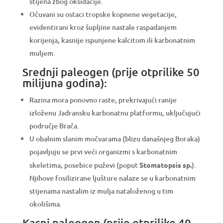
stijena zbog oksidacije.
Očuvani su ostaci tropske kopnene vegetacije,
evidentirani kroz šupljine nastale raspadanjem
korijenja, kasnije ispunjene kalcitom ili karbonatnim
muljem.
Srednji paleogen (prije otprilike 50
milijuna godina):
Razina mora ponovno raste, prekrivajući ranije
izloženu Jadransku karbonatnu platformu, uključujući
područje Brača.
U obalnim slanim močvarama (blizu današnjeg Boraka)
pojavljuju se prvi veći organizmi s karbonatnim
skeletima, posebice puževi (poput
Stomatopsis sp.
).
Njihove fosilizirane ljušture nalaze se u karbonatnim
stijenama nastalim iz mulja nataloženog u tim
okolišima.
Kasni paleogen (prije otprilike 40