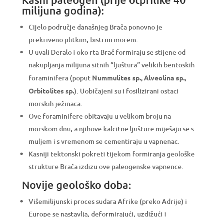
milijuna godina):
Cijelo područje današnjeg Brača ponovno je
prekriveno plitkim, bistrim morem.
U uvali Deralo i oko rta Brač formiraju se stijene od
nakupljanja milijuna sitnih “ljuštura” velikih bentoskih
foraminifera (poput
Nummulites sp., Alveolina sp.,
Orbitolites sp.
). Uobičajeni su i fosilizirani ostaci
morskih ježinaca.
Ove foraminifere obitavaju u velikom broju na
morskom dnu, a njihove kalcitne ljušture miješaju se s
muljem i s vremenom se cementiraju u vapnenac.
Kasniji tektonski pokreti tijekom formiranja geološke
strukture Brača izdizu ove paleogenske vapnence.
Novije geološko doba:
Višemilijunski proces sudara Afrike (preko Adrije) i
Europe se nastavlja, deformirajući, uzdižući i