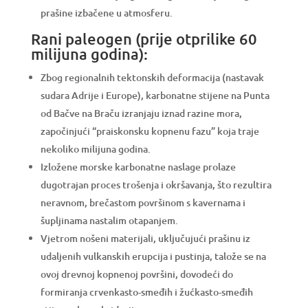
prašine izbačene u atmosferu.
Rani paleogen (prije otprilike 60
milijuna godina):
Zbog regionalnih tektonskih deformacija (nastavak
sudara Adrije i Europe), karbonatne stijene na Punta
od Bačve na Braču izranjaju iznad razine mora,
započinjući “praiskonsku kopnenu fazu” koja traje
nekoliko milijuna godina.
Izložene morske karbonatne naslage prolaze
dugotrajan proces trošenja i okršavanja, što rezultira
neravnom, brečastom površinom s kavernama i
šupljinama nastalim otapanjem.
Vjetrom nošeni materijali, uključujući prašinu iz
udaljenih vulkanskih erupcija i pustinja, talože se na
ovoj drevnoj kopnenoj površini, dovodeći do
formiranja crvenkasto-smeđih i žućkasto-smeđih