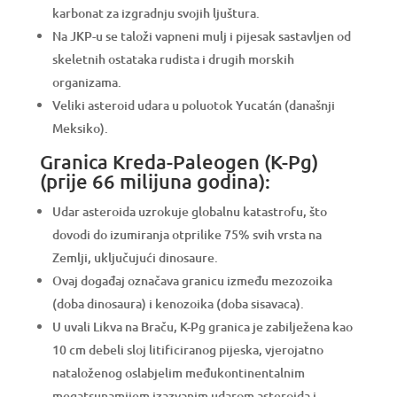
karbonat za izgradnju svojih ljuštura.
Na JKP-u se taloži vapneni mulj i pijesak sastavljen od
skeletnih ostataka rudista i drugih morskih
organizama.
Veliki asteroid udara u poluotok Yucatán (današnji
Meksiko).
Granica Kreda-Paleogen (K-Pg)
(prije 66 milijuna godina):
Udar asteroida uzrokuje globalnu katastrofu, što
dovodi do izumiranja otprilike 75% svih vrsta na
Zemlji, uključujući dinosaure.
Ovaj događaj označava granicu između mezozoika
(doba dinosaura) i kenozoika (doba sisavaca).
U uvali Likva na Braču, K-Pg granica je zabilježena kao
10 cm debeli sloj litificiranog pijeska, vjerojatno
nataloženog oslabjelim međukontinentalnim
megatsunamijem izazvanim udarom asteroida i