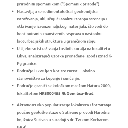
prirodnim spomenikom (“Spomenik prirode”).
Nastavljaju se sedimentološka i geokemijska
istraživanja, uključujući analizu izotopa stroncija i
otkrivanje izvanzemaljskog materijala, što vodi do
kontinuiranih znanstvenih rasprava o nastanku
bioturbacijskih struktura u graničnom sloju.
U tijeku su istraživanja fosilnih koralja na lokalitetu
Likva, analizirajući uzorke pronađene ispod i iznad K-
Pg granice.
Područje Likve ljeti koriste turisti i lokalno
stanovništvo za kupanje i sunčanje.
Područje graniči s ekološkom mrežom Natura 2000,
lokalitetom
HR3000455 Rt Gomilica-Brač
.
Aktivnosti oko popularizacije lokaliteta i formiranja
poučne geološke staze u Sutivanu provodi Narodna
knjižnica Sutivan u suradnji s dr. Tvrkom Korbarom
(HGI)