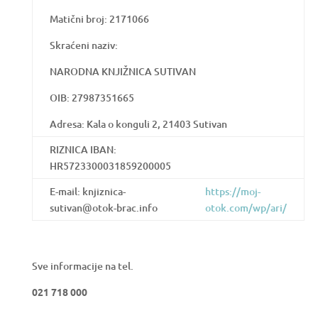
Matični broj: 2171066
Skraćeni naziv:
NARODNA KNJIŽNICA SUTIVAN
OIB: 27987351665
Adresa: Kala o konguli 2, 21403 Sutivan
RIZNICA IBAN:
HR5723300031859200005
E-mail: knjiznica-
https://moj-
sutivan@otok-brac.info
otok.com/wp/ari/
Sve informacije na tel.
021 718 000