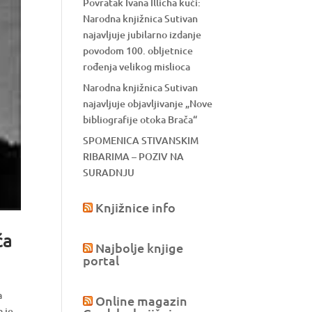
Povratak Ivana Illicha kući:
Narodna knjižnica Sutivan
najavljuje jubilarno izdanje
povodom 100. obljetnice
rođenja velikog mislioca
Narodna knjižnica Sutivan
najavljuje objavljivanje „Nove
bibliografije otoka Brača“
SPOMENICA STIVANSKIM
RIBARIMA – POZIV NA
SURADNJU
Knjižnice info
ća
Najbolje knjige
portal
a
Online magazin
a je