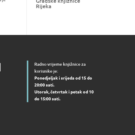
Gradske knjižnice
Rijeka
Radno vrijeme knjižnice za
korisnike je:
Ponedjeljak i srijeda od 15 do
20:00 sati.
Utorak, četvrtak i petak od 10
do 15:00 sati.