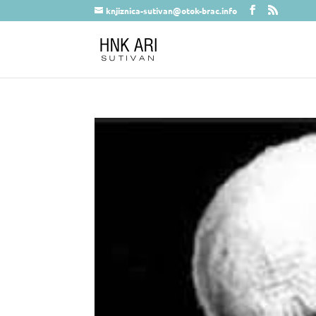
knjiznica-sutivan@otok-brac.info