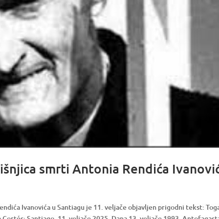
išnjica smrti Antonia Rendića Ivanovi
ndića Ivanovića u Santiagu je 11. veljače objavljen prigodni tekst: Tog
a Cortés: Santiago, 11. veljače 2025. Dana 13. veljače 1993. Antofagast