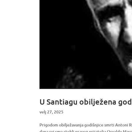
U Santiagu obilježena god
velj 27, 2025
Prigodom obilježavanja godišnjice smrti Antoni Re
dana svi smo stekli pravog prijatelja Osvaldo May