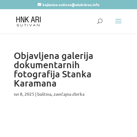
knjiznica-sutivan@otok-brac.info
Objavljena galerija
dokumentarnih
fotografija Stanka
Karamana
svi 8, 2025
|
baština
,
zavičajna zbirka