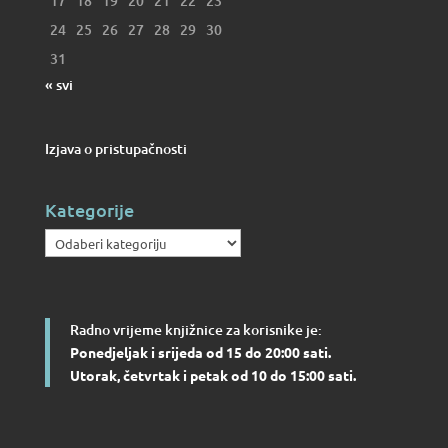
17
18
19
20
21
22
23
24
25
26
27
28
29
30
31
« svi
Izjava o pristupačnosti
Kategorije
Kategorije
Radno vrijeme knjižnice za korisnike je:
Ponedjeljak i srijeda od 15 do 20:00 sati.
Utorak, četvrtak i petak od 10 do 15:00 sati.