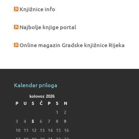
Knjižnice info
Najbolje knjige portal
Online magazin Gradske knjižnice Rijeka
Kalendar priloga
kolovoz 2026
P
U
S
Č
P
S
N
1
2
3
4
5
6
7
8
9
10
11
12
13
14
15
16