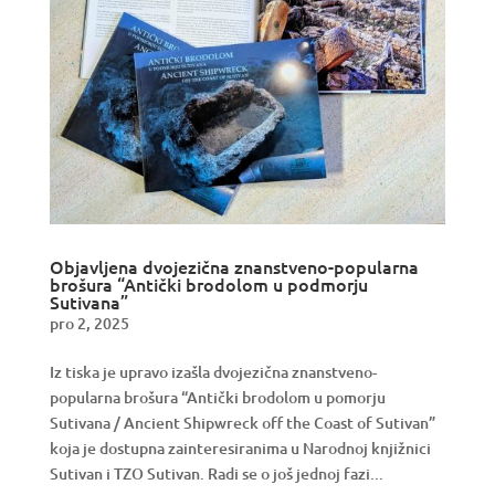
Objavljena dvojezična znanstveno-popularna
brošura “Antički brodolom u podmorju
Sutivana”
pro 2, 2025
Iz tiska je upravo izašla dvojezična znanstveno-
popularna brošura “Antički brodolom u pomorju
Sutivana / Ancient Shipwreck off the Coast of Sutivan”
koja je dostupna zainteresiranima u Narodnoj knjižnici
Sutivan i TZO Sutivan. Radi se o još jednoj fazi...