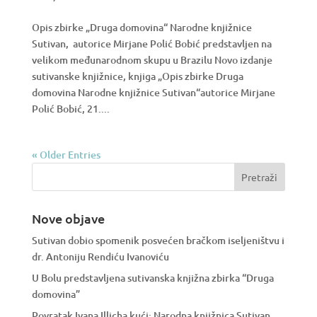
Opis zbirke „Druga domovina“ Narodne knjižnice
Sutivan, autorice Mirjane Polić Bobić predstavljen na
velikom međunarodnom skupu u Brazilu Novo izdanje
sutivanske knjižnice, knjiga „Opis zbirke Druga
domovina Narodne knjižnice Sutivan“autorice Mirjane
Polić Bobić, 21....
« Older Entries
Nove objave
Sutivan dobio spomenik posvećen bračkom iseljeništvu i
dr. Antoniju Rendiću Ivanoviću
U Bolu predstavljena sutivanska knjižna zbirka “Druga
domovina”
Povratak Ivana Illicha kući: Narodna knjižnica Sutivan