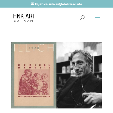
knjiznica-sutivan@otok-brac.info