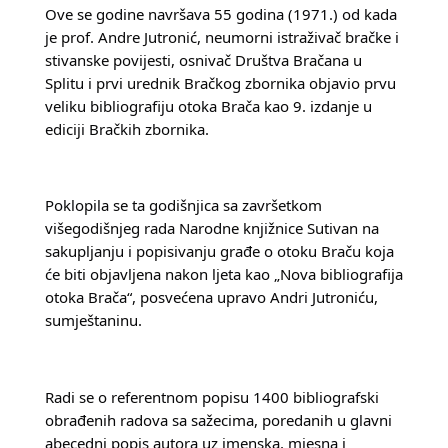
Ove se godine navršava 55 godina (1971.) od kada 
je prof. Andre Jutronić, neumorni istraživač bračke i 
stivanske povijesti, osnivač Društva Bračana u 
Splitu i prvi urednik Bračkog zbornika objavio prvu 
veliku bibliografiju otoka Brača kao 9. izdanje u 
ediciji Bračkih zbornika.
Poklopila se ta godišnjica sa završetkom 
višegodišnjeg rada Narodne knjižnice Sutivan na 
sakupljanju i popisivanju građe o otoku Braču koja 
će biti objavljena nakon ljeta kao „Nova bibliografija 
otoka Brača“, posvećena upravo Andri Jutroniću, 
sumještaninu.
Radi se o referentnom popisu 1400 bibliografski 
obrađenih radova sa sažecima, poredanih u glavni 
abecedni popis autora uz imenska, mjesna i 