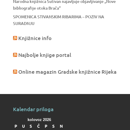
Narodna knjižnica Sutivan najavljuje objavljivanje „Nove
bibliografije otoka Brača“
SPOMENICA STIVANSKIM RIBARIMA – POZIV NA
SURADNJU
Knjižnice info
Najbolje knjige portal
Online magazin Gradske knjižnice Rijeka
Kalendar priloga
kolovoz 2026
P
U
S
Č
P
S
N