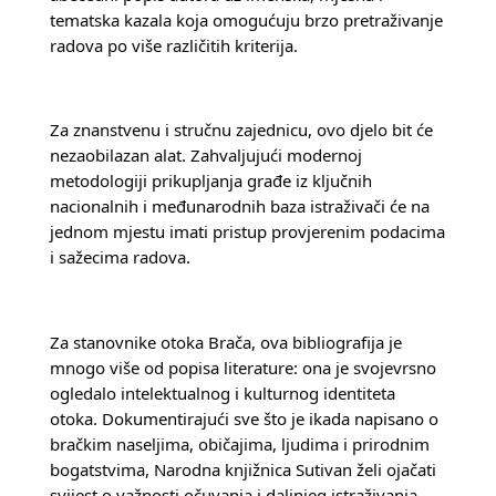
tematska kazala koja omogućuju brzo pretraživanje 
radova po više različitih kriterija.
Za znanstvenu i stručnu zajednicu, ovo djelo bit će 
nezaobilazan alat. Zahvaljujući modernoj 
metodologiji prikupljanja građe iz ključnih 
nacionalnih i međunarodnih baza istraživači će na 
jednom mjestu imati pristup provjerenim podacima 
i sažecima radova.
Za stanovnike otoka Brača, ova bibliografija je 
mnogo više od popisa literature: ona je svojevrsno 
ogledalo intelektualnog i kulturnog identiteta 
otoka. Dokumentirajući sve što je ikada napisano o 
bračkim naseljima, običajima, ljudima i prirodnim 
bogatstvima, Narodna knjižnica Sutivan želi ojačati 
svijest o važnosti očuvanja i daljnjeg istraživanja 