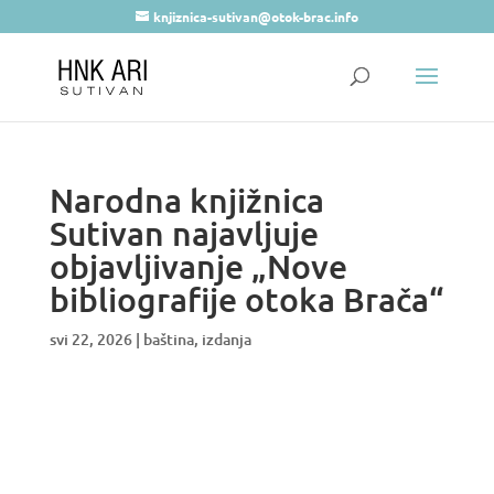
knjiznica-sutivan@otok-brac.info
Narodna knjižnica
Sutivan najavljuje
objavljivanje „Nove
bibliografije otoka Brača“
svi 22, 2026
|
baština
,
izdanja