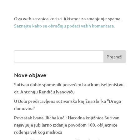
Ova web-stranica koristi Akismet za smanjenje spama.
Saznajte kako se obrađuju podaci vaših komentara.
Nove objave
Sutivan dobio spomenik posvećen bračkom iseljeništvu i
dr. Antoniju Rendiću Ivanoviću
U Bolu predstavljena sutivanska knjižna zbirka “Druga
domovina”
Povratak Ivana Illicha kući: Narodna knjižnica Sutivan
najavljuje jubilarno izdanje povodom 100. obljetnice
rođenja velikog mislioca