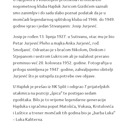
nogometnog kluba Hajduk Juricom Gizdićem saznali
smo zanimljiv i do sada slabo poznat podatak da je u
momčadi legendarnog splitskog kluba od 1946. do 1949.
godine igrao i jedan Stivanjanin: Josip Jurjević.
Josip je rođen 13. lipnja 1927. u Sutivanu, otac mu je bio
Petar Jurjević Pleho a majka Anka Jurjević, rođ.
Smoljanić. Odrastao je s braćom Nikolom, Dinkom i
Stjepanom i sestrom Lukricom ali je nažalost prerano
preminuo već 20. kolovoza 1952. godine. Fotografija u
prilogu snimljena je 1947. godine, zahvaljujemo obitelji
Jurjević što je ustupila za potrebe ove objave.
U Hajduk je prešao iz NK Split i odigrao 7 prijateljskih
utakmica na poziciji „špica“ te postigao sedam
zgoditaka. Bilo je to vrijeme legendarne generacije
Hajduka s igračima poput Matošića, Vukasa, Krstulovića
i Luštice a trener momčadi tih godina bio je „barba Luka“
– Luka Kaliterna.