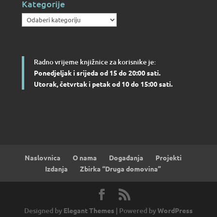
Kategorije
Kategorije
Radno vrijeme knjižnice za korisnike je:
Ponedjeljak i srijeda od 15 do 20:00 sati.
Utorak, četvrtak i petak od 10 do 15:00 sati.
Naslovnica
O nama
Događanja
Projekti
Izdanja
Zbirka “Druga domovina”
Designed by
Elegant Themes
| Powered by
WordPress