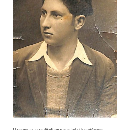
U razgovoru s voditeljem protokola i kroničarem