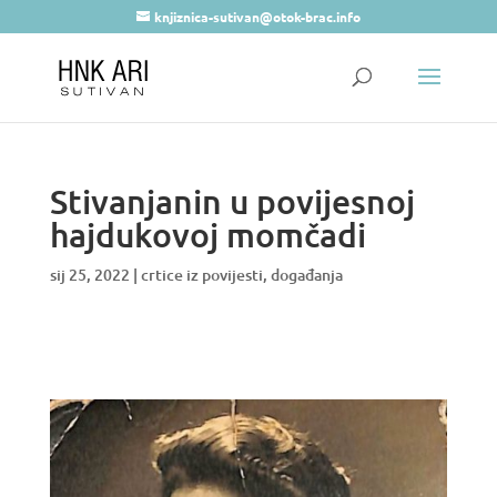
knjiznica-sutivan@otok-brac.info
Stivanjanin u povijesnoj
hajdukovoj momčadi
sij 25, 2022
|
crtice iz povijesti
,
događanja