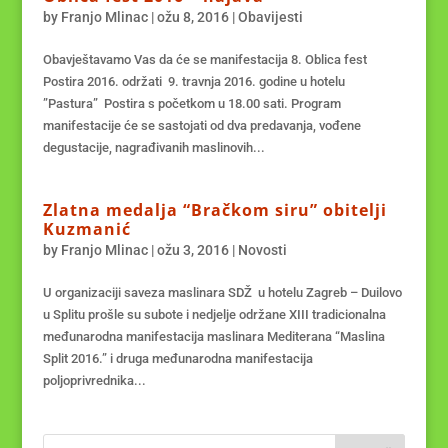
by
Franjo Mlinac
|
ožu 8, 2016
|
Obavijesti
Obavještavamo Vas da će se manifestacija 8. Oblica fest
Postira 2016. održati 9. travnja 2016. godine u hotelu
”Pastura” Postira s početkom u 18.00 sati. Program
manifestacije će se sastojati od dva predavanja, vođene
degustacije, nagrađivanih maslinovih...
Zlatna medalja “Bračkom siru” obitelji
Kuzmanić
by
Franjo Mlinac
|
ožu 3, 2016
|
Novosti
U organizaciji saveza maslinara SDŽ u hotelu Zagreb – Duilovo
u Splitu prošle su subote i nedjelje održane XIII tradicionalna
međunarodna manifestacija maslinara Mediterana “Maslina
Split 2016.” i druga međunarodna manifestacija
poljoprivrednika...