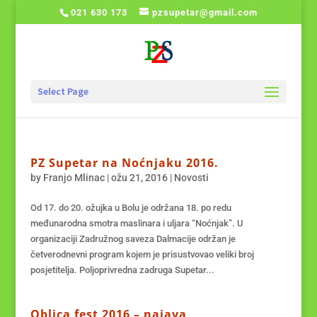
021 630 173
pzsupetar@gmail.com
Select Page
PZ Supetar na Noćnjaku 2016.
by
Franjo Mlinac
|
ožu 21, 2016
|
Novosti
Od 17. do 20. ožujka u Bolu je održana 18. po redu
međunarodna smotra maslinara i uljara “Noćnjak”. U
organizaciji Zadružnog saveza Dalmacije održan je
četverodnevni program kojem je prisustvovao veliki broj
posjetitelja. Poljoprivredna zadruga Supetar...
Oblica fest 2016 – najava