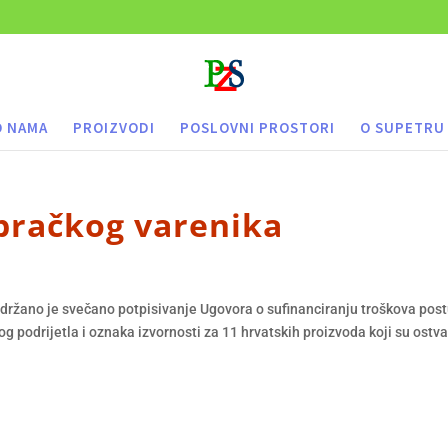
O NAMA
PROIZVODI
POSLOVNI PROSTORI
O SUPETRU
 bračkog varenika
 održano je svečano potpisivanje Ugovora o sufinanciranju troškova pos
g podrijetla i oznaka izvornosti za 11 hrvatskih proizvoda koji su ostvar