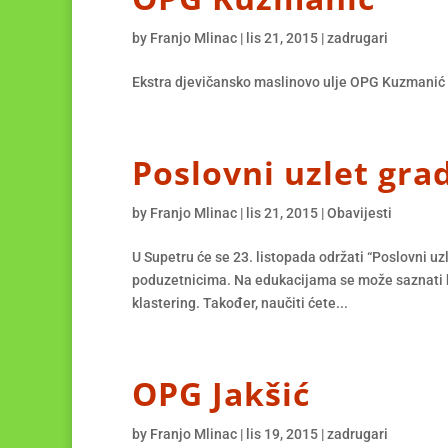
by
Franjo Mlinac
|
lis 21, 2015
|
zadrugari
Ekstra djevičansko maslinovo ulje OPG Kuzmanić 
Poslovni uzlet gra
by
Franjo Mlinac
|
lis 21, 2015
|
Obavijesti
U Supetru će se 23. listopada održati “Poslovni 
poduzetnicima. Na edukacijama se može saznati ka
klastering. Također, naučiti ćete...
OPG Jakšić
by
Franjo Mlinac
|
lis 19, 2015
|
zadrugari