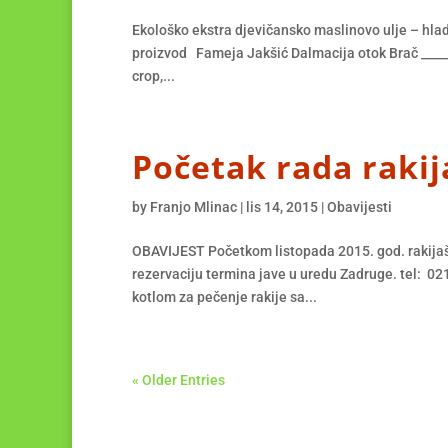
Ekološko ekstra djevičansko maslinovo ulje – hl
proizvod Fameja Jakšić Dalmacija otok Brač _____
crop,...
Početak rada rakij
by
Franjo Mlinac
|
lis 14, 2015
|
Obavijesti
OBAVIJEST Početkom listopada 2015. god. rakijašn
rezervaciju termina jave u uredu Zadruge. tel: 0
kotlom za pečenje rakije sa...
« Older Entries