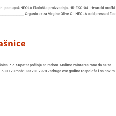
adni postupak NEOLA Ekološka proizvodnja, HR-EKO-04 Hrvatski otočki
_______________ Organic extra Virgine Olive Oil NEOLA cold pressed Eco
ašnice
ica P. Z. Supetar počinje sa radom. Molimo zainteresirane da se za
21 630 173 mob: 099 281 7978 Zadruga ove godine raspolaže i sa novim