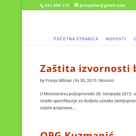
021 630 173
pzsupetar@gmail.com
POČETNA STRANICA
NOVOSTI
Zaštita izvornosti
by
Franjo Mlinac
|
lis 30, 2015
|
Novosti
U Ministarstvu poljoprivrede 28. listopada 2015.
izrade specifikacije za dodjelu oznaka zemljopisno
uvjete propisane...
OPG Kuzmanić