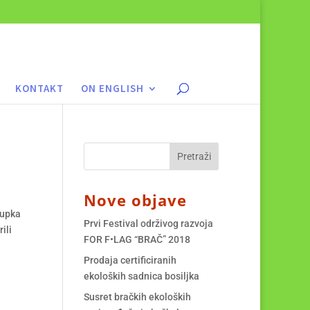
KONTAKT
ON ENGLISH
Nove objave
tupka
Prvi Festival održivog razvoja
ili
FOR F•LAG “BRAČ” 2018
Prodaja certificiranih
ekoloških sadnica bosiljka
Susret bračkih ekoloških