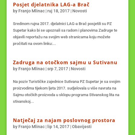
Posjet djelatnika LAG-a Brač
by
Franjo Mlinac
|
ruj 18, 2017
|
Novosti
Sredinom rujna 2017. djelatnici LAG-a Brač posjetili su PZ
Supetar kako bi se upoznali sa radom i planovima Zadruge te
objavili reportažu na svojim web stranicama koju možete
pročitati na ovom linku:...
Zadruga na otočkom sajmu u Sutivanu
by
Franjo Mlinac
|
srp 7, 2017
|
Novosti
Na poziv Turističke zajednice Sutivana PZ Supetar je sa svojim
proizvodima tijekom ljeta 2017. sudjelovala u više navrata na
Sajmu otočkih proizvoda u sklopu programa Stivanskog lita na
stivanskoj...
Natječaj za najam poslovnog prostora
by
Franjo Mlinac
|
lip 14, 2017
|
Obavijesti