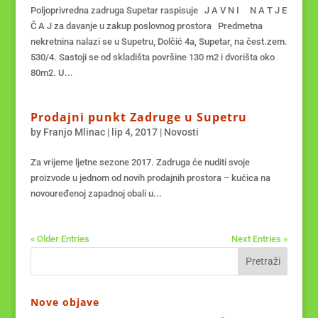
Poljoprivredna zadruga Supetar raspisuje J A V N I N A T J E
Č A J za davanje u zakup poslovnog prostora Predmetna
nekretnina nalazi se u Supetru, Dolčić 4a, Supetar, na čest.zem.
530/4. Sastoji se od skladišta površine 130 m2 i dvorišta oko
80m2. U...
Prodajni punkt Zadruge u Supetru
by
Franjo Mlinac
|
lip 4, 2017
|
Novosti
Za vrijeme ljetne sezone 2017. Zadruga će nuditi svoje
proizvode u jednom od novih prodajnih prostora – kućica na
novouređenoj zapadnoj obali u...
« Older Entries
Next Entries »
Nove objave