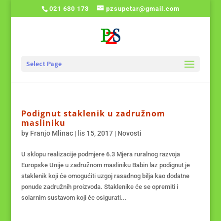
021 630 173
pzsupetar@gmail.com
Select Page
Podignut staklenik u zadružnom
masliniku
by
Franjo Mlinac
|
lis 15, 2017
|
Novosti
U sklopu realizacije podmjere 6.3 Mjera ruralnog razvoja
Europske Unije u zadružnom masliniku Babin laz podignut je
staklenik koji će omogućiti uzgoj rasadnog bilja kao dodatne
ponude zadružnih proizvoda. Staklenike će se opremiti i
solarnim sustavom koji će osigurati...