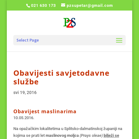
021 630 173
pzsupetar@gmail.com
Select Page
Obavijesti savjetodavne
službe
svi 19, 2016
Obavijest maslinarima
10.05.2016.
Na opažačkim lokalitetima u Splitsko-dalmatinskoj županiji na
kojima se prati let
maslinovog moljca
(Prays oleae)
bilježi se