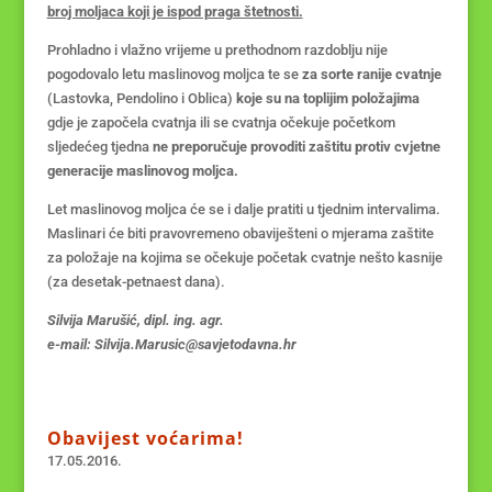
broj moljaca koji je ispod praga štetnosti.
Prohladno i vlažno vrijeme u prethodnom razdoblju nije
pogodovalo letu maslinovog moljca te se
za sorte ranije
cvatnje
(Lastovka, Pendolino i Oblica)
koje su na toplijim položajima
gdje je započela cvatnja ili se cvatnja očekuje početkom
sljedećeg tjedna
ne
preporučuje provoditi zaštitu protiv cvjetne
generacije maslinovog moljca.
Let maslinovog moljca će se i dalje pratiti u tjednim intervalima.
Maslinari će biti pravovremeno obaviješteni o mjerama zaštite
za položaje na kojima se očekuje početak cvatnje nešto kasnije
(za desetak-petnaest dana).
Silvija Marušić, dipl. ing. agr.
e-mail: Silvija.Marusic@savjetodavna.hr
Obavijest voćarima!
17.05.2016.