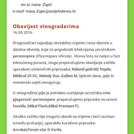
mr.sc Ivana Župić
e-mail: Ivana.Zupic@savjetodavna.hr
Obavijest vinogradarima
16.05.2016.
Prognostičari najavljuju nestabilno vrijeme i nove oborine u
danima vikenda, koje će pogodovati infekcijama uzročnikom
peronospore
(
Plasmopara viticola
). Vinova loza se nalazi u fazi
intenzivnog porasta, stoga preporučujemo obavljanje zaštite
uporabom sistemičnih pripravaka:
Ridomil gold MZ Pepite,
Mildicut 25 SC, Melody Duo, Galben M
, tijekom dana, gdje to
vremenski uvjeti omogućuju.
U vinogradima gdje je potrebno suzbijanje uzročnika
crne
pjegavosti
i
peronospore
preporučujemo pripravke na osnovi
fosetila (Mikal Flash,Mikal Premium F).
Ukoliko zaštitu nije moguće obaviti na vrijeme (veći razmaci
između prskanja), uporabite kurativne pripravke
:
Acrobat,Forum star
ili
Verita.