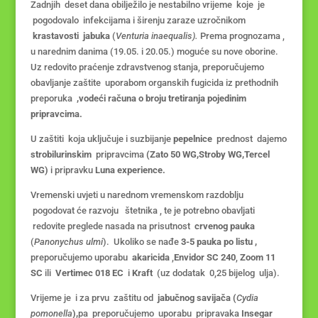
Zadnjih deset dana obilježilo je nestabilno vrijeme koje je
pogodovalo infekcijama i širenju zaraze uzročnikom
krastavosti jabuka
(
Venturia inaequalis).
Prema prognozama ,
u narednim danima (19.05. i 20.05.) moguće su nove oborine.
Uz redovito praćenje zdravstvenog stanja, preporučujemo
obavljanje zaštite uporabom organskih fugicida iz prethodnih
preporuka
,vodeći računa o broju tretiranja pojedinim
pripravcima.
U zaštiti koja uključuje i suzbijanje
pepelnice
prednost dajemo
strobilurinskim
pripravcima
(Zato 50 WG,Stroby WG,Tercel
WG)
i pripravku
Luna experience.
Vremenski uvjeti u narednom vremenskom razdoblju
pogodovat će razvoju štetnika , te je potrebno obavljati
redovite preglede nasada na prisutnost
crvenog pauka
(
Panonychus ulmi
). Ukoliko se nađe
3-5 pauka po listu ,
preporučujemo uporabu
akaricida
,
Envidor SC 240
,
Zoom 11
SC
ili
Vertimec 018 EC
i
Kraft
(uz dodatak 0,25 bijelog ulja).
Vrijeme je i za prvu zaštitu od
jabučnog savijača (
Cydia
pomonella
),
pa preporučujemo uporabu pripravaka
Insegar