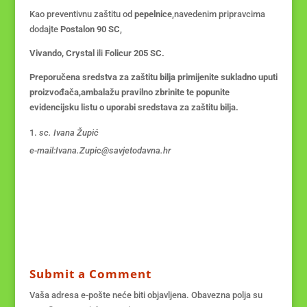
Kao preventivnu zaštitu od
pepelnice
,navedenim pripravcima
dodajte
Postalon 90 SC
,
Vivando, Crystal
ili
Folicur 205 SC.
Preporučena sredstva za zaštitu bilja primijenite sukladno uputi
proizvođača,ambalažu pravilno zbrinite te popunite
evidencijsku listu o uporabi sredstava za zaštitu bilja.
sc. Ivana Župić
e-mail:Ivana.Zupic@savjetodavna.hr
Submit a Comment
Vaša adresa e-pošte neće biti objavljena.
Obavezna polja su