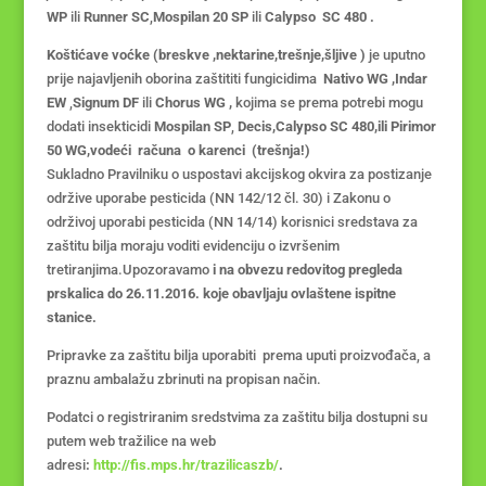
WP
ili
Runner SC
,
Mospilan 20 SP
ili
Calypso SC 480 .
Koštićave voćke (breskve ,nektarine,trešnje,šljive )
je uputno
prije najavljenih oborina zaštititi fungicidima
Nativo WG ,Indar
EW
,
Signum DF
ili
Chorus WG ,
kojima se prema potrebi mogu
dodati insekticidi
Mospilan SP
,
Decis,Calypso SC 480,ili Pirimor
50 WG,vodeći računa o karenci (trešnja!)
Sukladno Pravilniku o uspostavi akcijskog okvira za postizanje
održive uporabe pesticida (NN 142/12 čl. 30) i Zakonu o
održivoj uporabi pesticida (NN 14/14) korisnici sredstava za
zaštitu bilja moraju voditi evidenciju o izvršenim
tretiranjima.Upozoravamo
i na obvezu redovitog pregleda
prskalica do 26.11.2016. koje obavljaju ovlaštene ispitne
stanice.
Pripravke za zaštitu bilja uporabiti prema uputi proizvođača, a
praznu ambalažu zbrinuti na propisan način.
Podatci o registriranim sredstvima za zaštitu bilja dostupni su
putem web tražilice na web
adresi
:
http://fis.mps.hr/trazilicaszb/
.