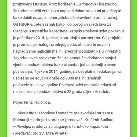
proizvodnji i turizmu kroz korištenje EU fondova i klastering.
Također, naučiti ćete kako napisati dobar projektni prijedlog te
kako dobiti novac za energetsku učinkovitost i ruralni razvoj.
Od HBOR-a ćete saznati kako i do povoljnih sredstava za
ulaganje u turističke kapacitete. Projekt Poslovni uzlet pokrenut
je početkom 2014. godine, u suradnji s partnerima. Cilj projekta
je promicanje malog i srednjeg poduzetništva te odabir i
nagrađivanje najboljih malih i srednjih poduzetnika u Hrvatskoj.
Također, ovim projektom želi se omogućiti dodatno znanje i
vještine poduzetnicima kako bi postali još uspješniji u svom
poslovanju. Tijekom 2014. godine, na besplatnim edukacijama
uspješno se educiralo više od 7000 malih i srednjih
poduzetnika, a ove godine Poslovni uzlet nastavlja educirati
malo i srednje poduzetništvo u 23 grada diljem Hrvatske.
Popis tema radionica:
– Iskoristite EU fondove i osnažite proizvodnju i turizam u
Dalmaciji – primjeri iz prakse (predavač: Krešimir Budiša)
– Povoljna sredstva za ulaganje u turističke kapacitete
(predavač: DR.SC. Mira Krneta)