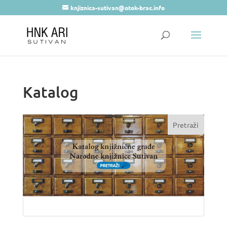
knjiznica-sutivan@otok-brac.info
Katalog