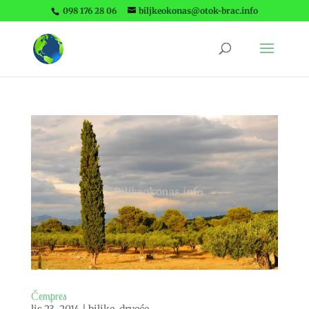
098 176 28 06
biljkeokonas@otok-brac.info
Čempres