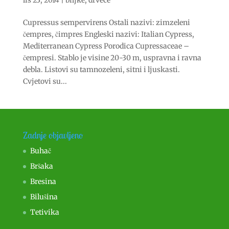
lis 23, 2014
|
biljke
,
drveće
Cupressus sempervirens Ostali nazivi: zimzeleni
čempres, čimpres Engleski nazivi: Italian Cypress,
Mediterranean Cypress Porodica Cupressaceae –
čempresi. Stablo je visine 20-30 m, uspravna i ravna
debla. Listovi su tamnozeleni, sitni i ljuskasti.
Cvjetovi su...
Zadnje objavljeno
Buhač
Bršaka
Bresina
Bilušina
Tetivika