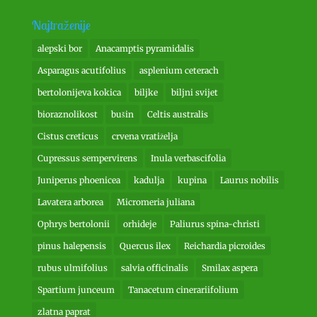
Najtraženije
alepski bor
Anacamptis pyramidalis
Asparagus acutifolius
asplenium ceterach
bertolonijeva kokica
biljke
biljni svijet
bioraznolikost
bušin
Celtis australis
Cistus creticus
crvena vratiželja
Cupressus sempervirens
Inula verbascifolia
Juniperus phoenicea
kadulja
kupina
Laurus nobilis
Lavatera arborea
Micromeria juliana
Ophrys bertolonii
orhideje
Paliurus spina-christi
pinus halepensis
Quercus ilex
Reichardia picroides
rubus ulmifolius
salvia officinalis
Smilax aspera
Spartium junceum
Tanacetum cinerariifolium
zlatna paprat