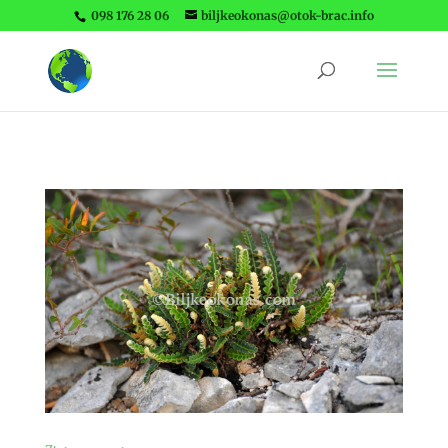
098 176 28 06
biljkeokonas@otok-brac.info