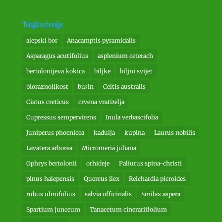
Najtraženije
alepski bor
Anacamptis pyramidalis
Asparagus acutifolius
asplenium ceterach
bertolonijeva kokica
biljke
biljni svijet
bioraznolikost
bušin
Celtis australis
Cistus creticus
crvena vratiželja
Cupressus sempervirens
Inula verbascifolia
Juniperus phoenicea
kadulja
kupina
Laurus nobilis
Lavatera arborea
Micromeria juliana
Ophrys bertolonii
orhideje
Paliurus spina-christi
pinus halepensis
Quercus ilex
Reichardia picroides
rubus ulmifolius
salvia officinalis
Smilax aspera
Spartium junceum
Tanacetum cinerariifolium