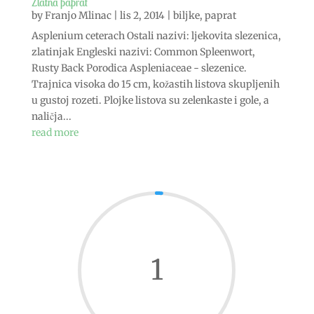
Zlatna paprat
by
Franjo Mlinac
|
lis 2, 2014
|
biljke
,
paprat
Asplenium ceterach Ostali nazivi: ljekovita slezenica,
zlatinjak Engleski nazivi: Common Spleenwort,
Rusty Back Porodica Aspleniaceae - slezenice.
Trajnica visoka do 15 cm, kožastih listova skupljenih
u gustoj rozeti. Plojke listova su zelenkaste i gole, a
naličja...
read more
1