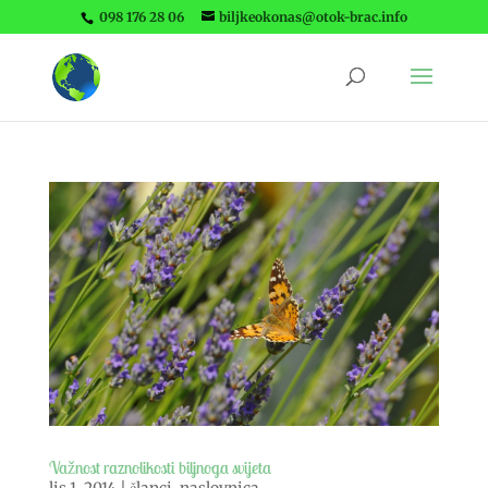
098 176 28 06
biljkeokonas@otok-brac.info
Važnost raznolikosti biljnoga svijeta