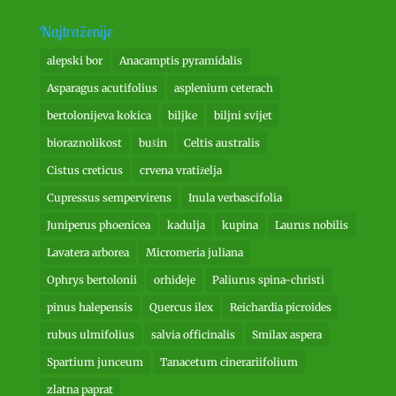
Najtraženije
alepski bor
Anacamptis pyramidalis
Asparagus acutifolius
asplenium ceterach
bertolonijeva kokica
biljke
biljni svijet
bioraznolikost
bušin
Celtis australis
Cistus creticus
crvena vratiželja
Cupressus sempervirens
Inula verbascifolia
Juniperus phoenicea
kadulja
kupina
Laurus nobilis
Lavatera arborea
Micromeria juliana
Ophrys bertolonii
orhideje
Paliurus spina-christi
pinus halepensis
Quercus ilex
Reichardia picroides
rubus ulmifolius
salvia officinalis
Smilax aspera
Spartium junceum
Tanacetum cinerariifolium
zlatna paprat