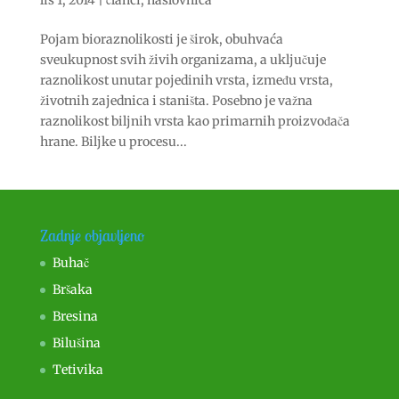
lis 1, 2014
|
članci
,
naslovnica
Pojam bioraznolikosti je širok, obuhvaća
sveukupnost svih živih organizama, a uključuje
raznolikost unutar pojedinih vrsta, između vrsta,
životnih zajednica i staništa. Posebno je važna
raznolikost biljnih vrsta kao primarnih proizvođača
hrane. Biljke u procesu...
Zadnje objavljeno
Buhač
Bršaka
Bresina
Bilušina
Tetivika