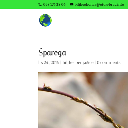
098 176 28 06
biljkeokonas@otok-brac.info
Šparoga
lis 24, 2014
|
biljke
,
penjačice
|
0 comments