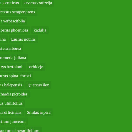
tus creticus
crvena vratiželja
ressus sempervirens
la verbascifolia
iperus phoenicea
kadulja
ina
Laurus nobilis
atera arborea
romeria juliana
rys bertolonii
orhideje
iurus spina-christi
us halepensis
Quercus ilex
chardia picroides
us ulmifolius
ia officinalis
Smilax aspera
rtium junceum
acetum cinerariifolium