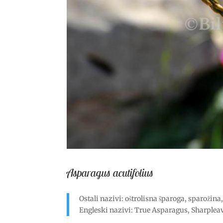
Asparagus acutifolius
Ostali nazivi: oštrolisna šparoga, sparožina
Engleski nazivi: True Asparagus, Sharple