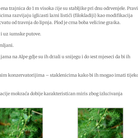
ena trajnica do 1 m visoka čije su stabljike pri dnu odrvenjele. Prav
šcima razvijaju igličasti lažni listići (filokladiji) kao modifikacija
i cvatu od travnja do lipnja. Plod je crna boba veličine graška.
i uz šumske putove.
imljani.
ma na Alpe gdje su ih držali u snijegu i do šest mjeseci da bi ih
ebnim konzervatorijima – staklenicima kako bi ih mogao imati tije
acije mokraća dobije karakterističan miris zbog izlučivanja