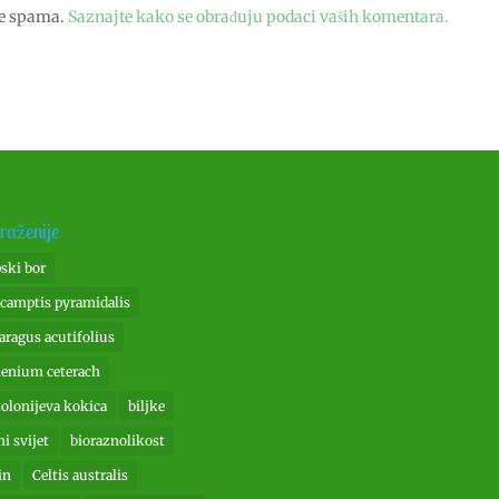
je spama.
Saznajte kako se obrađuju podaci vaših komentara.
raženije
pski bor
camptis pyramidalis
aragus acutifolius
lenium ceterach
tolonijeva kokica
biljke
ni svijet
bioraznolikost
in
Celtis australis