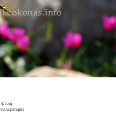
, šparog
aved Asparagus