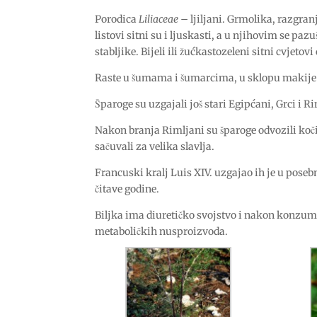
Porodica
Liliaceae
– ljiljani. Grmolika, razgranj
listovi sitni su i ljuskasti, a u njihovim se pazu
stabljike. Bijeli ili žućkastozeleni sitni cvjetov
Raste u šumama i šumarcima, u sklopu makije 
Šparoge su uzgajali još stari Egipćani, Grci i R
Nakon branja Rimljani su šparoge odvozili kočija
sačuvali za velika slavlja.
Francuski kralj Luis XIV. uzgajao ih je u pos
čitave godine.
Biljka ima diuretičko svojstvo i nakon konzum
metaboličkih nusproizvoda.