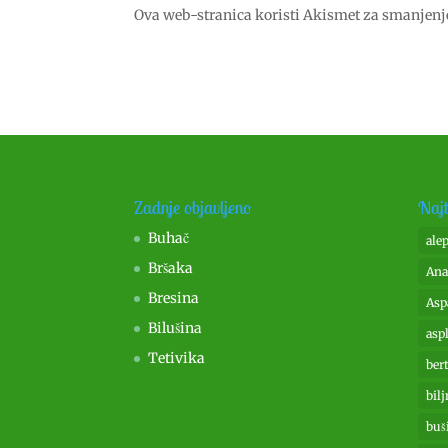
Ova web-stranica koristi Akismet za smanjen
Zadnje objavljeno
Najt
Buhač
ale
Bršaka
Ana
Bresina
Asp
Bilušina
asp
Tetivika
ber
bilj
buš