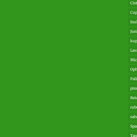
Cis
Cup
Inu
Jun
kup
Lav
Mic
Oph
Pal
pin
Rei
rub
salv
Spa
Tan